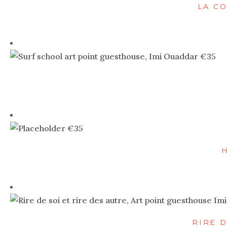
LA C
€
35
€
35
RIRE D