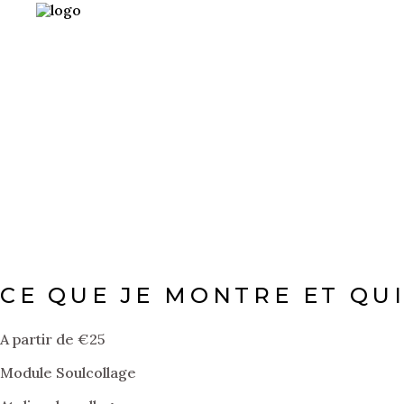
ACCUEIL
CONCEPT
SÉJOURS
GANAR
IMI OUADDAR
ZEN
CONTACT
CE QUE JE MONTRE ET QUI
A partir de
€
25
Module Soulcollage