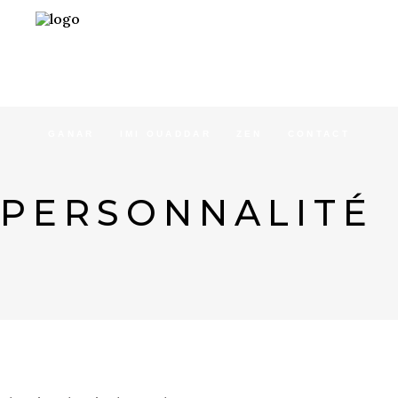
ACCUEIL
CONCEPT
SÉJOURS
GANAR
IMI OUADDAR
ZEN
CONTACT
PERSONNALITÉ