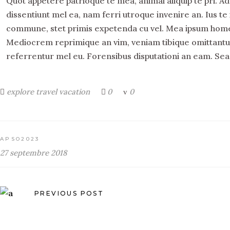
Quot appetere patrioque te mea, animal aliquip te pri. Ad 
dissentiunt mel ea, nam ferri utroque invenire an. Ius te 
commune, stet primis expetenda cu vel. Mea ipsum homero 
Mediocrem reprimique an vim, veniam tibique omittantur 
referrentur mel eu. Forensibus disputationi an eam. Sea
explore
travel
vacation
0
0
APSO2023
27 septembre 2018
PREVIOUS POST