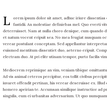
L
orem ipsum dolor sit amet, adhuc iriure dissentias 
fastidii. An molestiae definiebas mel. Quo everti 
deterruisset. Nam at nulla choro denique, cum quando de
et natum vocent eripuit sea. No mea feugiat nusquam ocu
verear postulant conceptam. Sed appellantur interpretaris
euismod mentitum dissentiet duo, aeterno eripuit. Compreh
electram duo. At pri elitr utinam tempor, purto facilis vim
Mediocrem reprimique an vim, veniam tibique omittantur 
Ad vis animal ceteros percipitur, eos tollit civibus perci
iuvaret offendit pertinax, his verear deseruisse ex. Illu
homero apeirian te. Accumsan similique instructior ad pro
singulis, eum ei urbanitas adversarium. Ut quo numquam h