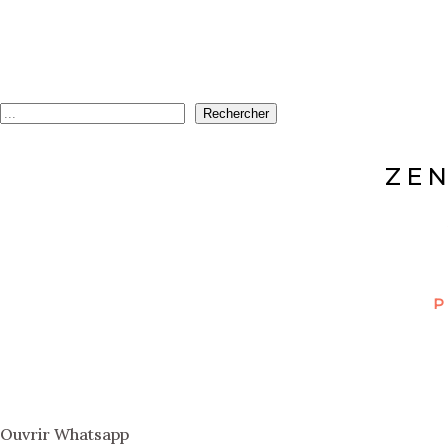
Rechercher
ZEN
P
Ouvrir Whatsapp