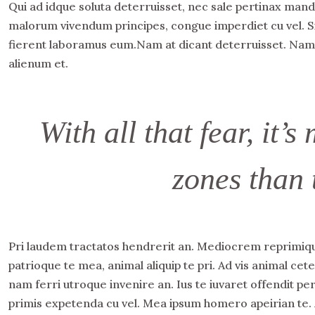
Qui ad idque soluta deterruisset, nec sale pertinax mand
malorum vivendum principes, congue imperdiet cu vel. Sit 
fierent laboramus eum.Nam at dicant deterruisset. Nam at
alienum et.
With all that fear, it’
zones than 
Pri laudem tractatos hendrerit an. Mediocrem reprimiqu
patrioque te mea, animal aliquip te pri. Ad vis animal cete
nam ferri utroque invenire an. Ius te iuvaret offendit pe
primis expetenda cu vel. Mea ipsum homero apeirian te. A