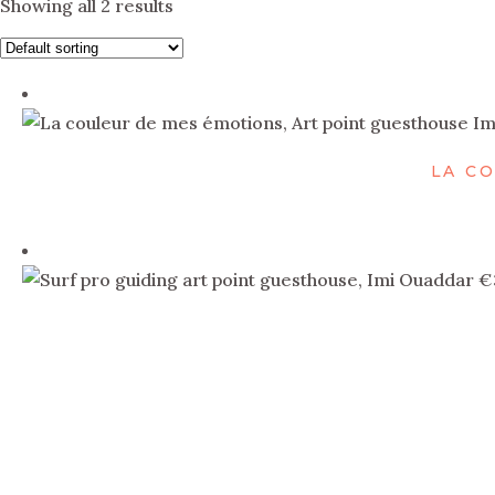
Showing all 2 results
LA C
€