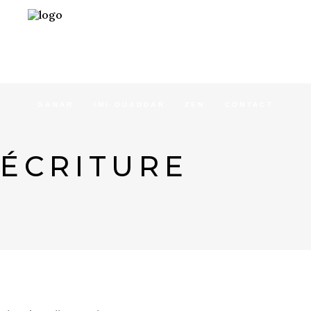
ACCUEIL
CONCEPT
SÉJOURS
GANAR
IMI OUADDAR
ZEN
CONTACT
ÉCRITURE